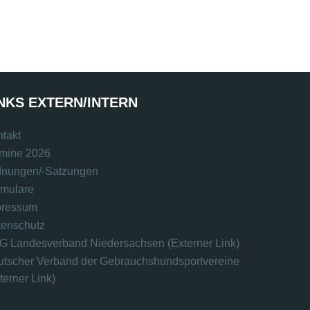
NKS EXTERN/INTERN
takt
rmine 2026
dnungen/-Satzungen
rmulare
pressum
tenschutz
 Landesverband Niedersachsen (Externer Link)
tscher Verband der Gebrauchshundsportvereine
terner Link)