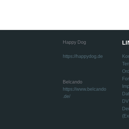
LI
Happy Dog
https://happydog.de
Kon
Te
Or
Fo
Belcando
Im
https://www.belcando
Da
.de/
DVG
Deu
(Ex