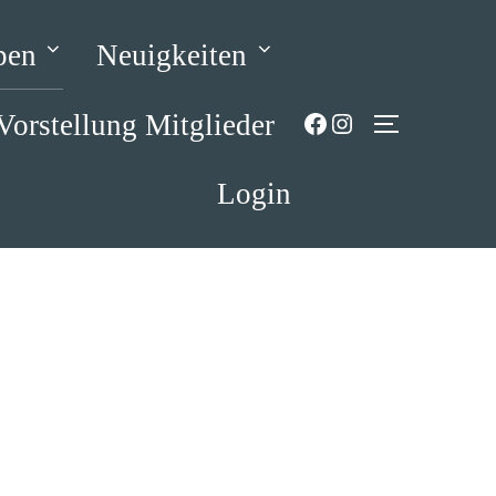
pen
Neuigkeiten
Facebook
Instagram
Vorstellung Mitglieder
SEITENLE
Login