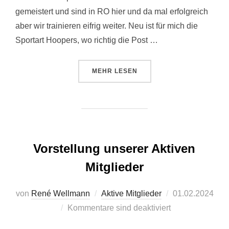
gemeistert und sind in RO hier und da mal erfolgreich
aber wir trainieren eifrig weiter. Neu ist für mich die
Sportart Hoopers, wo richtig die Post …
ÜBER “MICHAEL MIT MIKA”
MEHR
LESEN
Vorstellung unserer Aktiven
Mitglieder
Veröffentlicht
von
René Wellmann
Aktive Mitglieder
01.02.2024
am
Kommentare sind deaktiviert