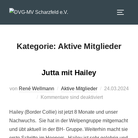
Zum
Inhalt
SEITEN
springen
Kategorie:
Aktive Mitglieder
Jutta mit Hailey
Veröffentlicht
von
René Wellmann
Aktive Mitglieder
24.03.2024
am
Kommentare sind deaktiviert
Hailey (Border Collie) ist jetzt 8 Monate und unser
Nachwuchs. Sie hat in der Welpengruppe mitgemacht
und übt aktuell in der BH- Gruppe. Weiterhin macht sie
erste Schritte im Hoopers. Hailey ist sehr gelehrig und