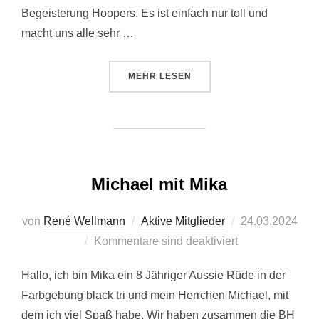
Begeisterung Hoopers. Es ist einfach nur toll und
macht uns alle sehr …
ÜBER “PETRA MIT FLOYD UND M
MEHR
LESEN
Michael mit Mika
Veröffentlicht
von
René Wellmann
Aktive Mitglieder
24.03.2024
am
Kommentare sind deaktiviert
Hallo, ich bin Mika ein 8 Jähriger Aussie Rüde in der
Farbgebung black tri und mein Herrchen Michael, mit
dem ich viel Spaß habe. Wir haben zusammen die BH