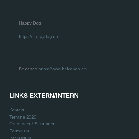
Happy Dog
https://happydog.de
Belcando
https://www.belcando.de/
LINKS EXTERN/INTERN
Kontakt
Termine 2026
Ordnungen/-Satzungen
Formulare
Impressum