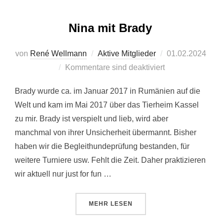
Nina mit Brady
Veröffentlicht
von
René Wellmann
Aktive Mitglieder
01.02.2024
am
Kommentare sind deaktiviert
Brady wurde ca. im Januar 2017 in Rumänien auf die
Welt und kam im Mai 2017 über das Tierheim Kassel
zu mir. Brady ist verspielt und lieb, wird aber
manchmal von ihrer Unsicherheit übermannt. Bisher
haben wir die Begleithundeprüfung bestanden, für
weitere Turniere usw. Fehlt die Zeit. Daher praktizieren
wir aktuell nur just for fun …
ÜBER “NINA MIT BRADY”
MEHR
LESEN