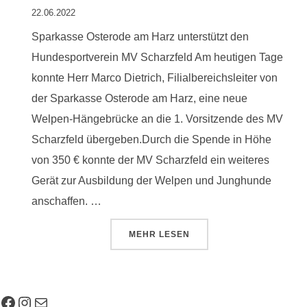
22.06.2022
Sparkasse Osterode am Harz unterstützt den
Hundesportverein MV Scharzfeld Am heutigen Tage
konnte Herr Marco Dietrich, Filialbereichsleiter von
der Sparkasse Osterode am Harz, eine neue
Welpen-Hängebrücke an die 1. Vorsitzende des MV
Scharzfeld übergeben.Durch die Spende in Höhe
von 350 € konnte der MV Scharzfeld ein weiteres
Gerät zur Ausbildung der Welpen und Junghunde
anschaffen. …
ÜBER “SPENDE WELPEN HÄNG
MEHR
LESEN
Facebook
Instagram
E-Mail