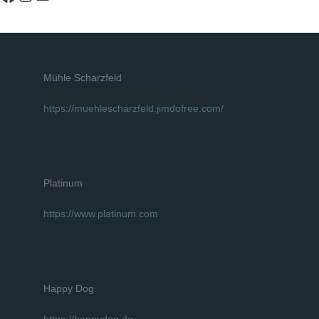
Mühle Scharzfeld
https://muehlescharzfeld.jimdofree.com/
Platinum
https://www.platinum.com
Happy Dog