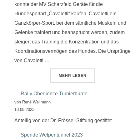
konnte der MV Scharzfeld Geräte für die
Hundesportart „Cavaletti“ kaufen. Cavaletti ein
Ganzkörper-Sport, bei dem sämtliche Muskeln und
Gelenke trainiert und beansprucht werden, zudem
steigert das Training die Konzentration und das
Koordinationsvermögen des Hundes. Die Ursprünge
von Cavaletti …
ÜBER “SPENDE SPARKASSE FÜR
MEHR
LESEN
Rally Obedience Turnierhürde
von René Wellmann
13.09.2023
Anteilig von der Dr.-Frössel-Stiftung gestiftet
Spende Welpentunnel 2023