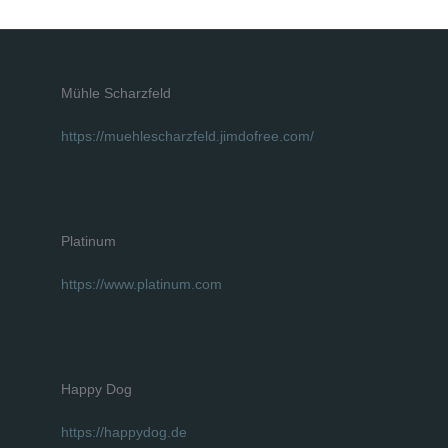
Mühle Scharzfeld
https://muehlescharzfeld.jimdofree.com/
Platinum
https://www.platinum.com
Happy Dog
https://happydog.de