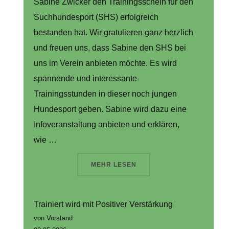
Sabine Zwicker den Trainingsschein für den
Suchhundesport (SHS) erfolgreich
bestanden hat. Wir gratulieren ganz herzlich
und freuen uns, dass Sabine den SHS bei
uns im Verein anbieten möchte. Es wird
spannende und interessante
Trainingsstunden in dieser noch jungen
Hundesport geben. Sabine wird dazu eine
Infoveranstaltung anbieten und erklären,
wie …
ÜBER “DEMNÄCHST AUCH BEI U
MEHR
LESEN
Trainiert wird mit Positiver Verstärkung
von Vorstand