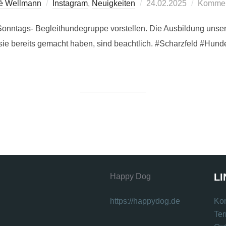
Veröffentlicht
né Wellmann
Instagram
,
Neuigkeiten
24.02.2025
Komment
am
Sonntags- Begleithundegruppe vorstellen. Die Ausbildung unser
e sie bereits gemacht haben, sind beachtlich. #Scharzfeld #Hun
LI
Happy Dog
https://happydog.de
Kon
Te