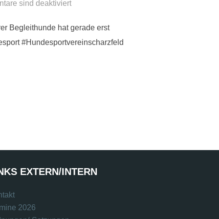
are sind deaktiviert
er Begleithunde hat gerade erst
desport #Hundesportvereinscharzfeld
NKS EXTERN/INTERN
takt
rmine 2026