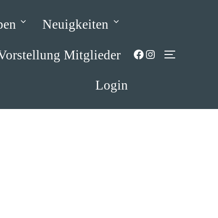
pen
Neuigkeiten
Facebook
Instagram
Vorstellung Mitglieder
SEITENLE
Login