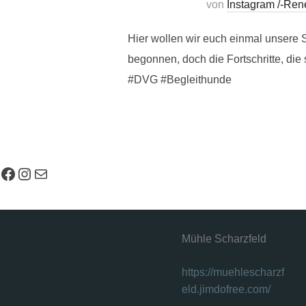
von
Instagram /-Re
Hier wollen wir euch einmal unsere 
begonnen, doch die Fortschritte, di
#DVG #Begleithunde
Facebook
Instagram
E-Mail
Mühle Scharzfeld
https://muehlescharzf
eld.jimdofree.com/